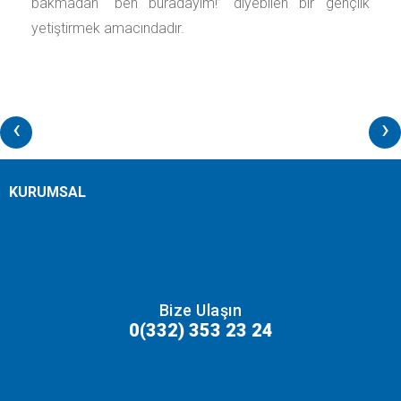
bakmadan “ben buradayım!” diyebilen bir gençlik
yetiştirmek amacındadır.
‹
›
KURUMSAL
Bize Ulaşın
0(332) 353 23 24